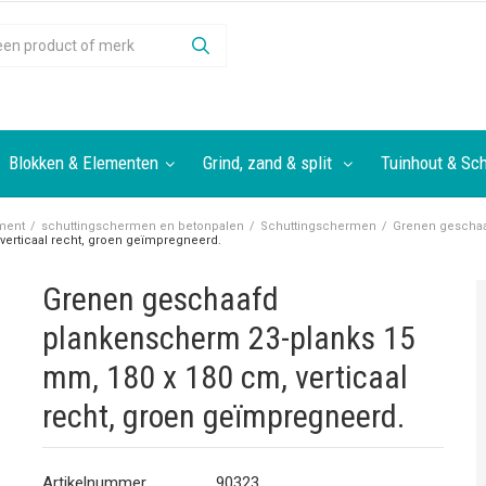
Blokken & Elementen
Grind, zand & split
Tuinhout & Sch
ment
/
schuttingschermen en betonpalen
/
Schuttingschermen
/
Grenen gescha
erticaal recht, groen geïmpregneerd.
Grenen geschaafd
plankenscherm 23-planks 15
mm, 180 x 180 cm, verticaal
recht, groen geïmpregneerd.
Artikelnummer
90323