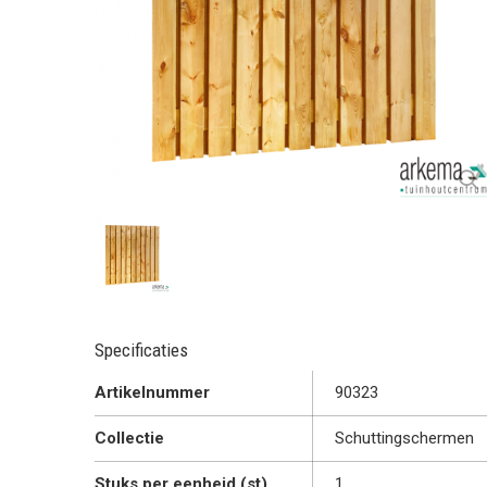
Specificaties
Artikelnummer
90323
Collectie
Schuttingschermen
Stuks per eenheid (st)
1