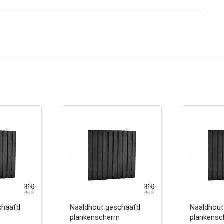
chaafd
Naaldhout geschaafd
Naaldhout
plankenscherm
plankens