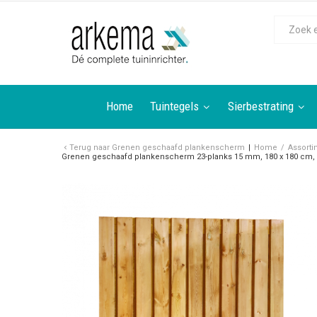
Home
Tuintegels
Sierbestrating
Terug naar
Grenen geschaafd plankenscherm
Home
/
Assorti
Grenen geschaafd plankenscherm 23-planks 15 mm, 180 x 180 cm, v