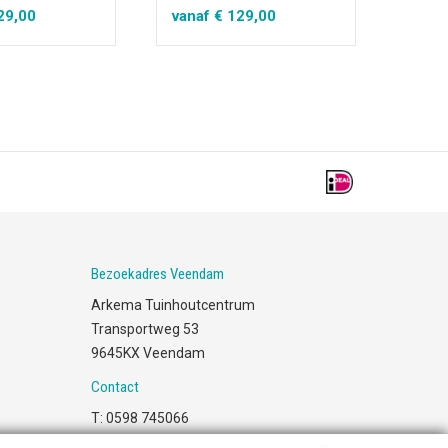
29,00
vanaf
€
129,00
vana
Bezoekadres Veendam
Arkema Tuinhoutcentrum
Transportweg 53
9645KX Veendam
Contact
T: 0598 745066
E:
info@arkema.nl