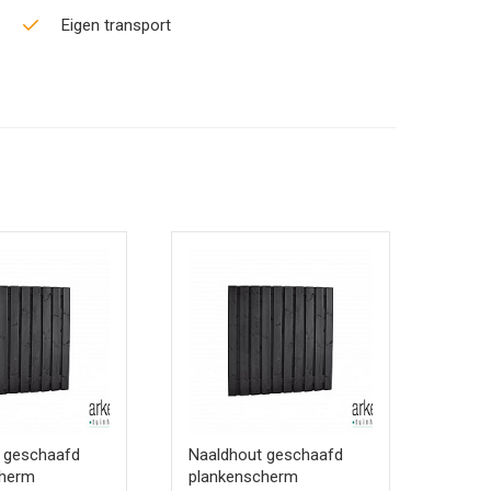
Eigen transport
 geschaafd
Naaldhout geschaafd
Naal
cherm
plankenscherm
plan