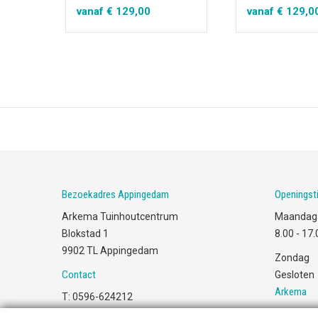
vanaf
€
129,00
vanaf
€
129,0
Bezoekadres Appingedam
Openingsti
Arkema Tuinhoutcentrum
Maandag 
Blokstad 1
8.00
-
17.
9902 TL Appingedam
Zondag
Contact
Gesloten
Arkema
T:
0596-624212
E:
info@arkema.nl
Over Ar