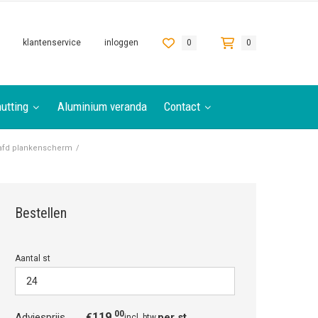
klantenservice
inloggen
0
0
utting
Aluminium veranda
Contact
afd plankenscherm
/
Bestellen
Aantal st
00
119,
Adviesprijs
€
per st
incl. btw.